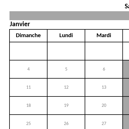
S
Janvier
Dimanche
Lundi
Mardi
4
5
6
11
12
13
18
19
20
25
26
27