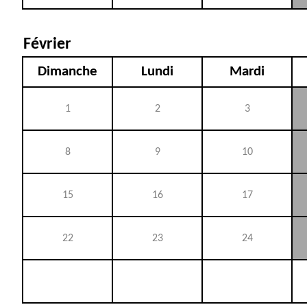
Février
Dimanche
Lundi
Mardi
1
2
3
8
9
10
15
16
17
22
23
24