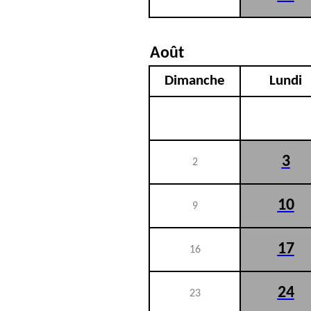
Août
Dimanche
Lundi
3
2
10
9
17
16
24
23