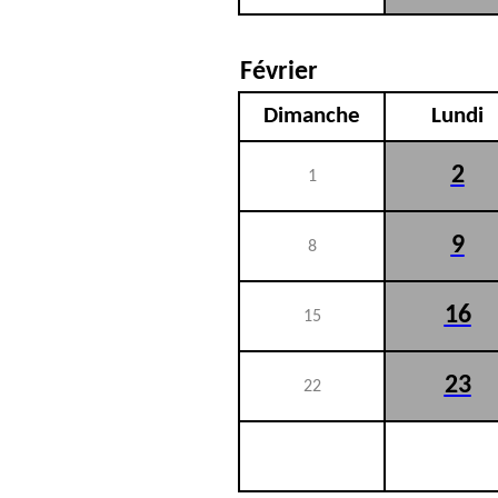
Février
Dimanche
Lundi
2
1
9
8
16
15
23
22