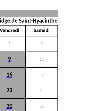
idge de Saint-Hyacinthe
Vendredi
Samedi
2
3
9
10
16
17
23
24
30
31