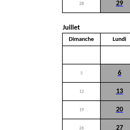
29
28
Juillet
Dimanche
Lundi
6
5
13
12
20
19
27
26