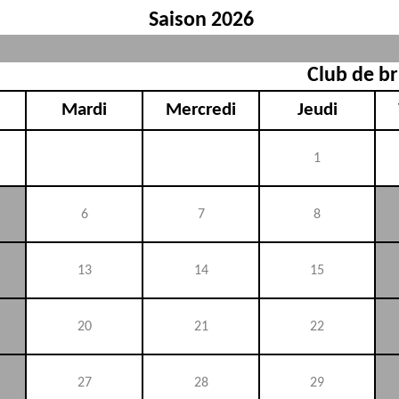
Saison 2026
Club de br
Mardi
Mercredi
Jeudi
1
6
7
8
13
14
15
20
21
22
27
28
29