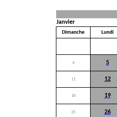
Janvier
Dimanche
Lundi
5
4
12
11
19
18
26
25