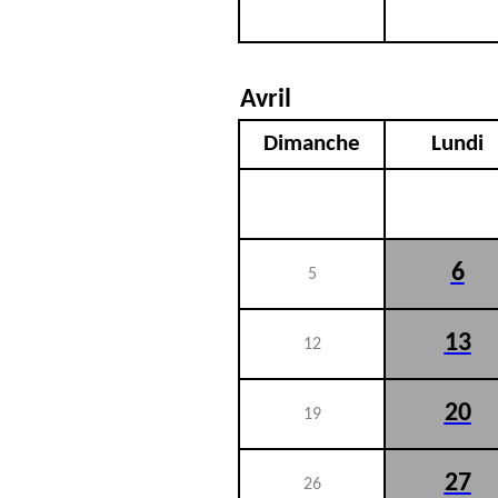
Avril
Dimanche
Lundi
6
5
13
12
20
19
27
26