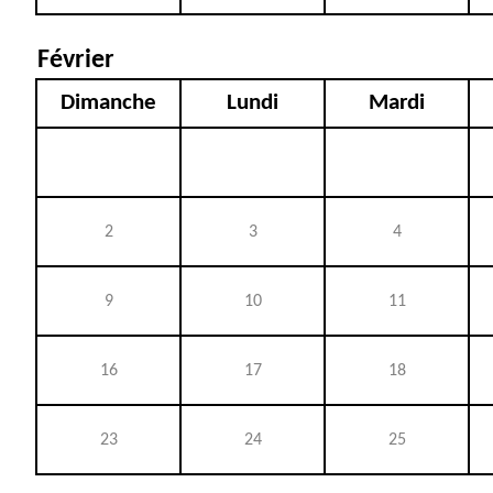
Février
Dimanche
Lundi
Mardi
2
3
4
9
10
11
16
17
18
23
24
25