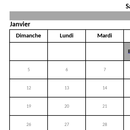
S
Janvier
Dimanche
Lundi
Mardi
5
6
7
12
13
14
19
20
21
26
27
28