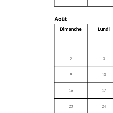
Août
Dimanche
Lundi
2
3
9
10
16
17
23
24