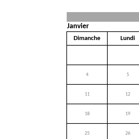
Janvier
Dimanche
Lundi
4
5
11
12
18
19
25
26