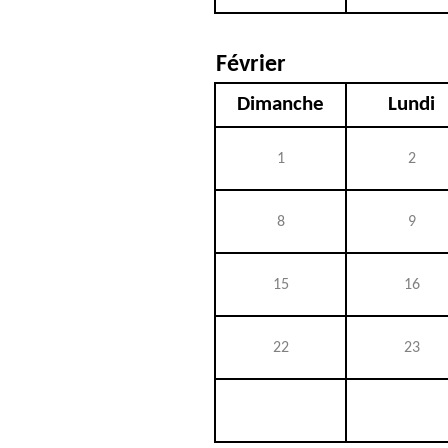
Février
Dimanche
Lundi
1
2
8
9
15
16
22
23