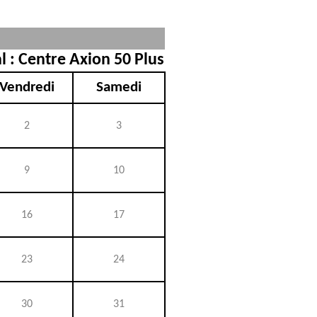
l : Centre Axion 50 Plus
Vendredi
Samedi
2
3
9
10
16
17
23
24
30
31