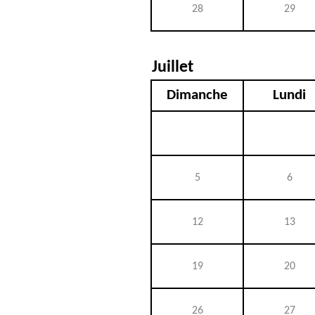
28
29
Juillet
Dimanche
Lundi
5
6
12
13
19
20
26
27