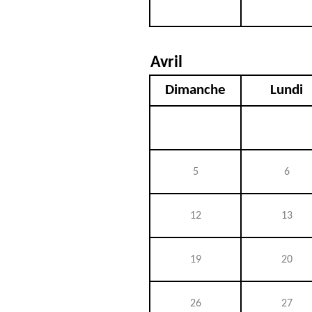
Avril
Dimanche
Lundi
5
6
12
13
19
20
26
27