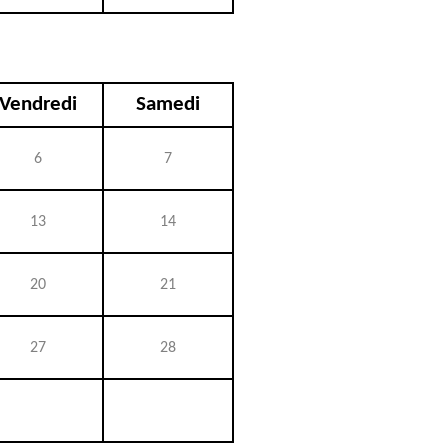
Vendredi
Samedi
6
7
13
14
20
21
27
28