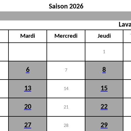
Saison 2026
Lava
Mardi
Mercredi
Jeudi
1
6
8
7
13
15
14
20
22
21
27
29
28