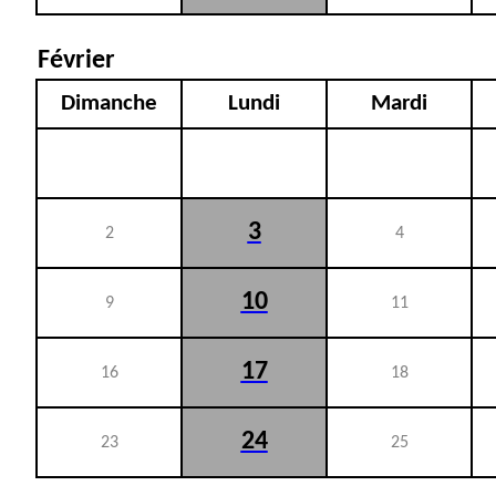
Février
Dimanche
Lundi
Mardi
3
2
4
10
9
11
17
16
18
24
23
25