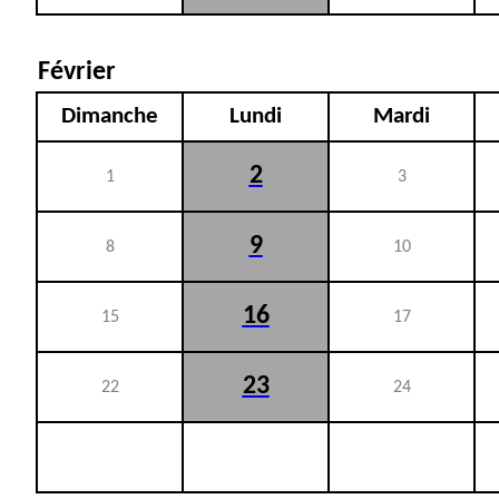
Février
Dimanche
Lundi
Mardi
2
1
3
9
8
10
16
15
17
23
22
24