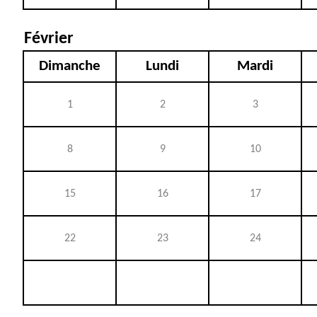
Février
Dimanche
Lundi
Mardi
1
2
3
8
9
10
15
16
17
22
23
24