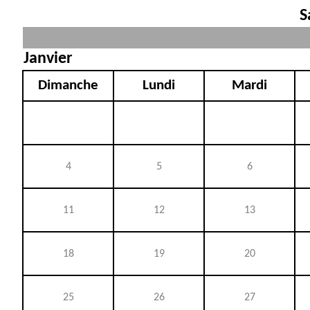
S
Janvier
Dimanche
Lundi
Mardi
4
5
6
11
12
13
18
19
20
25
26
27