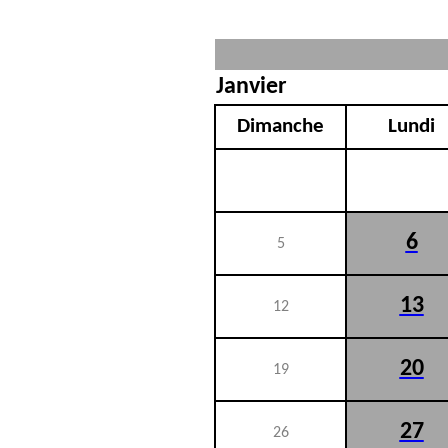
Janvier
Dimanche
Lundi
6
5
13
12
20
19
27
26