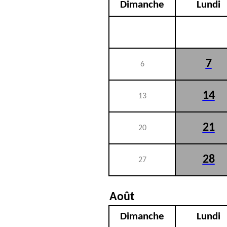
Dimanche
Lundi
7
6
14
13
21
20
28
27
Août
Dimanche
Lundi