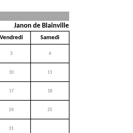
Janon de Blainville
Vendredi
Samedi
3
4
10
11
17
18
24
25
31