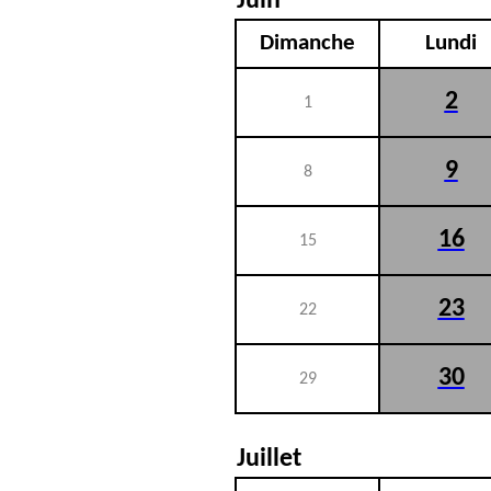
Juin
Dimanche
Lundi
2
1
9
8
16
15
23
22
30
29
Juillet