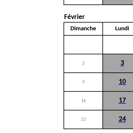
Février
Dimanche
Lundi
3
2
10
9
17
16
24
23