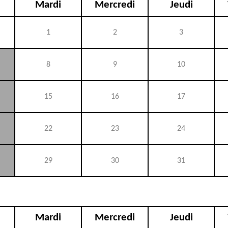
Mardi
Mercredi
Jeudi
1
2
3
8
9
10
15
16
17
22
23
24
29
30
31
Mardi
Mercredi
Jeudi