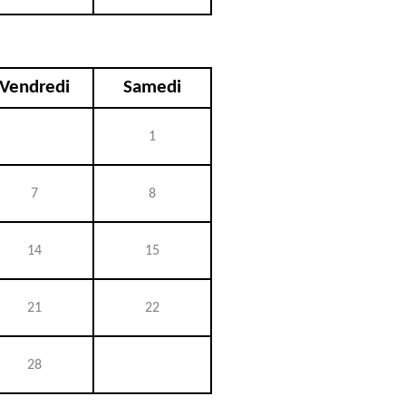
Vendredi
Samedi
1
7
8
14
15
21
22
28