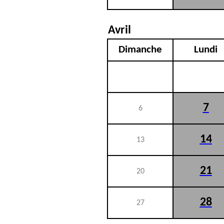
Avril
Dimanche
Lundi
7
6
14
13
21
20
28
27